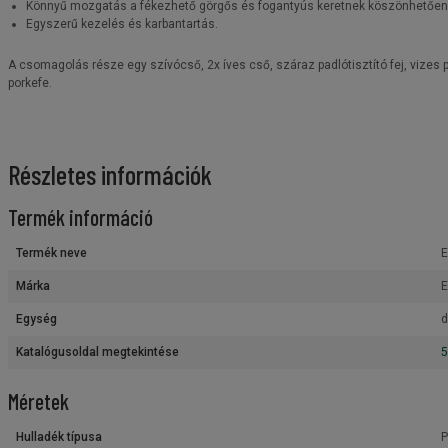
Könnyű mozgatás a fékezhető görgős és fogantyús keretnek köszönhetően
Egyszerű kezelés és karbantartás.
A csomagolás része egy szívócső, 2x íves cső, száraz padlótisztító fej, vizes pad
porkefe.
Részletes információk
Termék információ
Termék neve
E
Márka
Egység
d
Katalógusoldal megtekintése
5
Méretek
Hulladék típusa
P