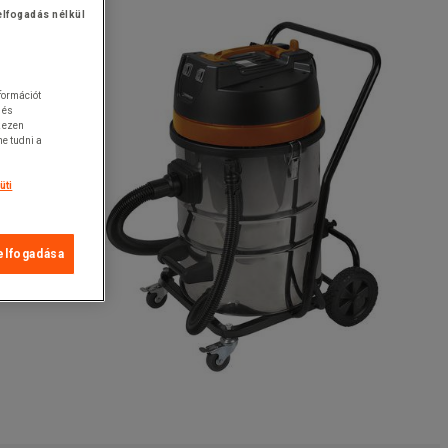
elfogadás nélkül
nformációt
 és
k ezen
e tudni a
üti
elfogadása