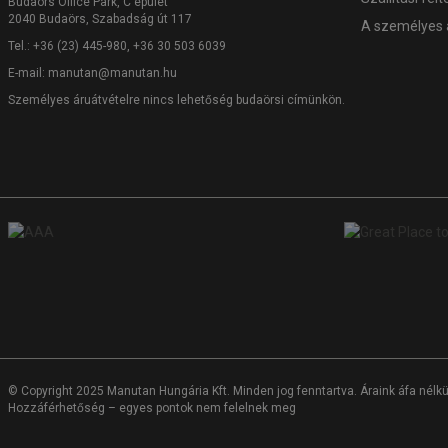
Budaörs Office Park, C épület
2040 Budaörs, Szabadság út 117
A személyes 
Tel.: +36 (23) 445-980, +36 30 503 6039
E-mail:
manutan@manutan.hu
Személyes áruátvételre nincs lehetőség budaörsi címünkön.
© Copyright 2025 Manutan Hungária Kft. Minden jog fenntartva. Áraink áfa nélkül
Hozzáférhetőség – egyes pontok nem felelnek meg