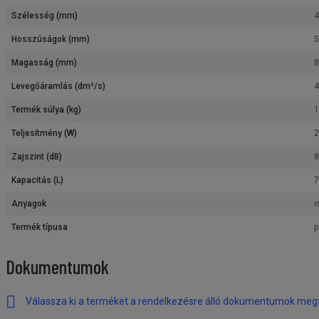
Szélesség (mm)
Hosszúságok (mm)
Magasság (mm)
Levegőáramlás (dm³/s)
4
Termék súlya (kg)
1
Teljesítmény (W)
2
Zajszint (dB)
8
Kapacitás (L)
7
Anyagok
Termék típusa
p
Dokumentumok
Válassza ki a terméket a rendelkezésre álló dokumentumok meg