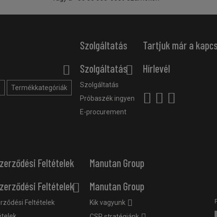
Szolgáltatás
Tartjuk már a kapc
Szolgáltatás
Hírlevél
Szolgáltatás
?
Termékkategóriák
Próbaszék ingyen
E-procurement
zerződési Feltételek
Manutan Group
zerződési Feltételek
Manutan Group
rződési Feltételek
Kik vagyunk
ételek
CSR stratégiánk