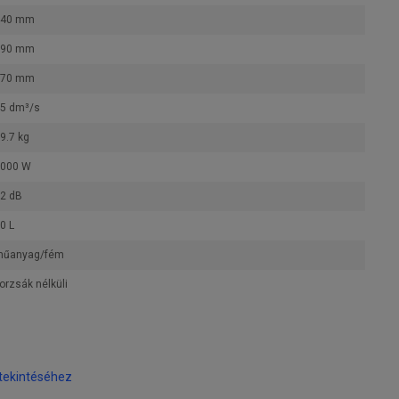
440 mm
590 mm
870 mm
5 dm³/s
9.7 kg
000 W
2 dB
0 L
műanyag/fém
orzsák nélküli
tekintéséhez