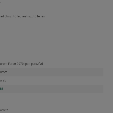
.
lótisztító fej, réstisztító fej és
urom Force 2070 ipari porszívó
Eurom
arab
86
or/víz