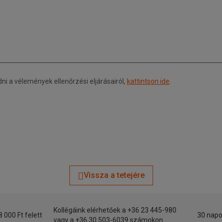
 a vélemények ellenőrzési eljárásairól,
kattintson ide
.
Vissza a tetejére
Kollégáink elérhetőek a +36 23 445-980
8 000 Ft felett
30 napo
vagy a +36 30 503-6039 számokon