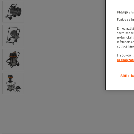
Üdvözöljük a Ma
Fontos szám
Ehhez azt ké
cserélhesse
reklámokat 
infomációk a
sütik céljár
Ha úgy dönt,
szabályzatu
Sütik b