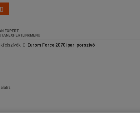
N EXPERT
ékfelszívók
Eurom Force 2070 ipari porszívó
álatra.
.