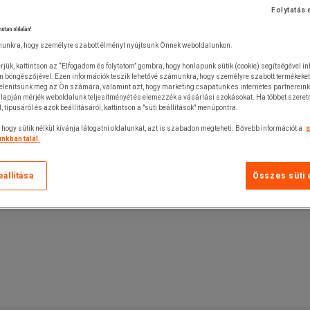
Folytatás 
nutan oldalán!
unkra, hogy személyre szabott élményt nyújtsunk Önnek weboldalunkon.
rjük, kattintson az “Elfogadom és folytatom” gombra, hogy honlapunk sütik (cookie) segítségével i
n böngészőjével. Ezen információk teszik lehetővé számunkra, hogy személyre szabott termékeket
jelenítsünk meg az Ön számára, valamint azt, hogy marketing csapatunk és internetes partnerein
lapján mérjék weboldalunk teljesítményét és elemezzék a vásárlási szokásokat. Ha többet szeretn
ól, típusáról és azok beállításáról, kattintson a "süti beállítások" menüpontra.
 hogy sütik nélkül kívánja látogatni oldalunkat, azt is szabadon megteheti. Bővebb információt a
s
nkban talál.
eállítása
Összes süti 