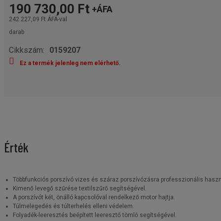
190 730,00 Ft
+ÁFA
242 227,09 Ft
ÁFÁ-val
darab
Cikkszám:
0159207
Ez a termék jelenleg nem elérhető.
Érték
Többfunkciós porszívó vizes és száraz porszívózásra professzionális haszn
Kimenő levegő szűrése textilszűrő segítségével.
A porszívót két, önálló kapcsolóval rendelkező motor hajtja.
Túlmelegedés és túlterhelés elleni védelem.
Folyadék-leeresztés beépített leeresztő tömlő segítségével.