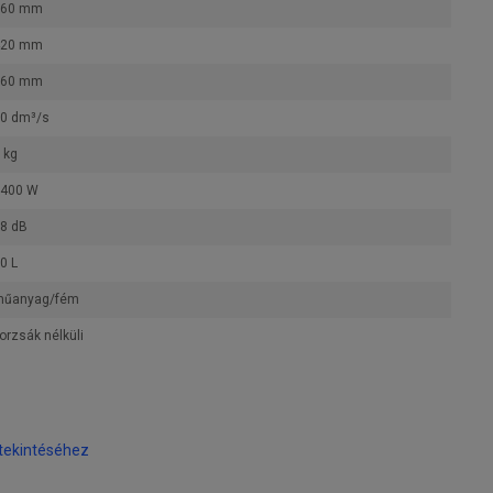
360 mm
420 mm
560 mm
0 dm³/s
 kg
400 W
8 dB
0 L
műanyag/fém
orzsák nélküli
tekintéséhez