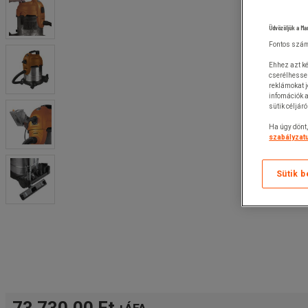
Üdvözöljük a Ma
Fontos szám
Ehhez azt ké
cserélhesse
reklámokat 
infomációk a
sütik céljár
Ha úgy dönt,
szabályzatu
Sütik b