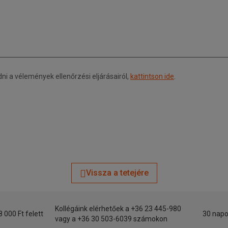
 a vélemények ellenőrzési eljárásairól,
kattintson ide
.
Vissza a tetejére
Kollégáink elérhetőek a +36 23 445-980
8 000 Ft felett
30 napo
vagy a +36 30 503-6039 számokon