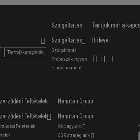
Szolgáltatás
Tartjuk már a kapc
Szolgáltatás
Hírlevél
Szolgáltatás
?
Termékkategóriák
Próbaszék ingyen
E-procurement
zerződési Feltételek
Manutan Group
zerződési Feltételek
Manutan Group
rződési Feltételek
Kik vagyunk
ételek
CSR stratégiánk