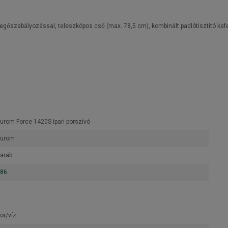
gőszabályozással, teleszkópos cső (max. 78,5 cm), kombinált padlótisztító kefe, 
urom Force 1420S ipari porszívó
Eurom
arab
86
or/víz