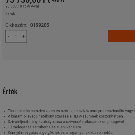
73 730,00 Ft
+ÁFA
93 637,10 Ft
ÁFÁ-val
darab
Cikkszám:
0159205
-
+
Érték
Többfunkciós porszívó vizes és száraz porszívózásra professzionális vagy o
A kiáramló levegő hatékony szűrése a HEPA-szűrőnek köszönhetően.
Szívóteljesítmény szabályozása a szívócső nyílásainak segítségével.
Túlmelegedés és túlterhelés elleni védelem.
Könnyű mozgatás a görgőknek és a fogantyúnak köszönhetően.