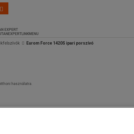
N EXPERT
ékfelszívók
Eurom Force 1420S ipari porszívó
tthoni használatra.