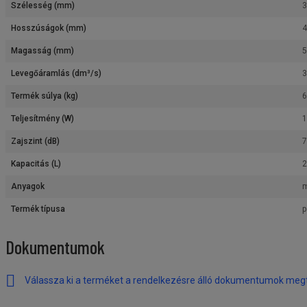
Szélesség (mm)
Hosszúságok (mm)
Magasság (mm)
Levegőáramlás (dm³/s)
3
Termék súlya (kg)
6
Teljesítmény (W)
1
Zajszint (dB)
7
Kapacitás (L)
2
Anyagok
Termék típusa
p
Dokumentumok
Válassza ki a terméket a rendelkezésre álló dokumentumok meg