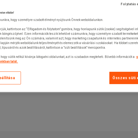
Folytatás 
nutan oldalán!
unkra, hogy személyre szabott élményt nyújtsunk Önnek weboldalunkon.
rjük, kattintson az “Elfogadom és folytatom” gombra, hogy honlapunk sütik (cookie) segítségével i
n böngészőjével. Ezen információk teszik lehetővé számunkra, hogy személyre szabott termékeket
jelenítsünk meg az Ön számára, valamint azt, hogy marketing csapatunk és internetes partnerein
lapján mérjék weboldalunk teljesítményét és elemezzék a vásárlási szokásokat. Ha többet szeretn
ól, típusáról és azok beállításáról, kattintson a "süti beállítások" menüpontra.
 hogy sütik nélkül kívánja látogatni oldalunkat, azt is szabadon megteheti. Bővebb információt a
s
nkban talál.
eállítása
Összes süti 