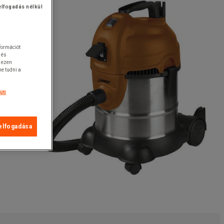
elfogadás nélkül
nformációt
 és
k ezen
e tudni a
üti
elfogadása