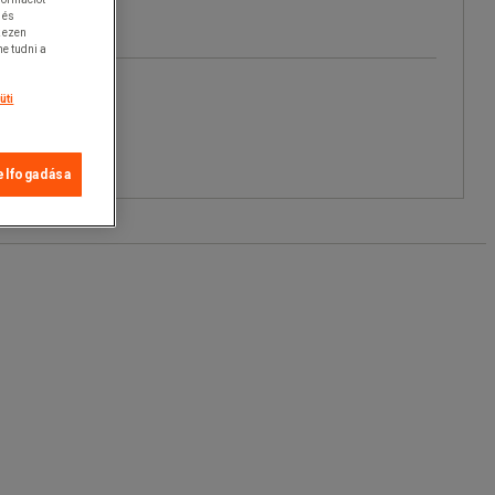
 és
k ezen
e tudni a
üti
elfogadása