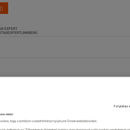
N EXPERT
Folytatás 
nutan oldalán!
unkra, hogy személyre szabott élményt nyújtsunk Önnek weboldalunkon.
rjük, kattintson az “Elfogadom és folytatom” gombra, hogy honlapunk sütik (cookie) segítségével i