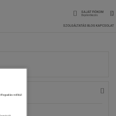
SAJÁT FIÓKOM
Bejelentkezés
SZOLGÁLTATÁS
BLOG
KAPCSOLAT
elfogadás nélkül
nformációt