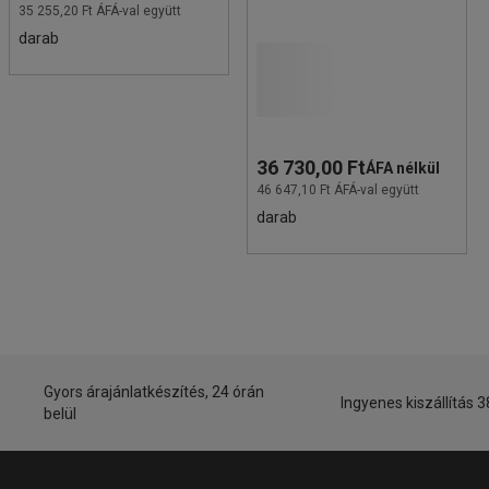
35 255,20 Ft ÁFÁ-val együtt
darab
36 730,00 Ft
ÁFA nélkül
46 647,10 Ft ÁFÁ-val együtt
darab
Gyors árajánlatkészítés, 24 órán
Ingyenes kiszállítás 3
belül