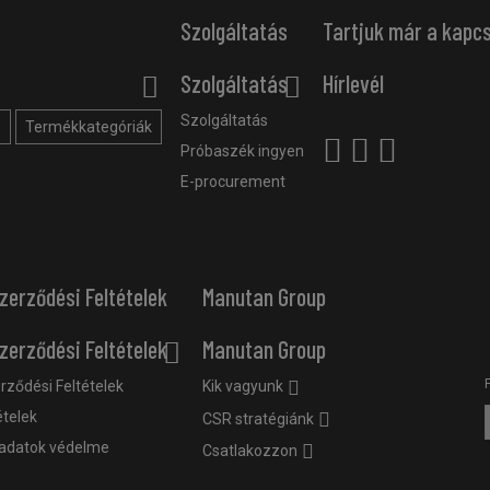
Szolgáltatás
Tartjuk már a kapc
Szolgáltatás
Hírlevél
Szolgáltatás
?
Termékkategóriák
Próbaszék ingyen
E-procurement
zerződési Feltételek
Manutan Group
zerződési Feltételek
Manutan Group
rződési Feltételek
Kik vagyunk
ételek
CSR stratégiánk
adatok védelme
Csatlakozzon