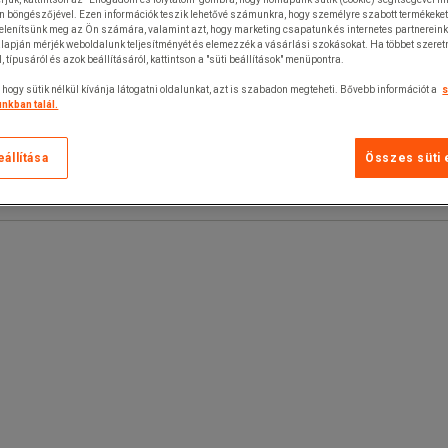
n böngészőjével. Ezen információk teszik lehetővé számunkra, hogy személyre szabott termékeket
jelenítsünk meg az Ön számára, valamint azt, hogy marketing csapatunk és internetes partnerein
lapján mérjék weboldalunk teljesítményét és elemezzék a vásárlási szokásokat. Ha többet szeretn
ól, típusáról és azok beállításáról, kattintson a "süti beállítások" menüpontra.
 hogy sütik nélkül kívánja látogatni oldalunkat, azt is szabadon megteheti. Bővebb információt a
s
nkban talál.
eállítása
Összes süti 